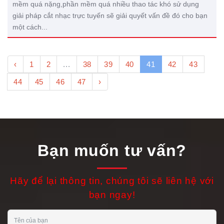
mềm quá nặng,phần mềm quá nhiều thao tác khó sử dụng
giải pháp cắt nhạc trực tuyến sẽ giải quyết vấn đề đó cho bạn
một cách...
‹
1
2
...
38
39
40
41
42
43
44
45
46
47
›
Bạn muốn tư vấn?
Hãy để lại thông tin, chúng tôi sẽ liên hệ với
bạn ngay!