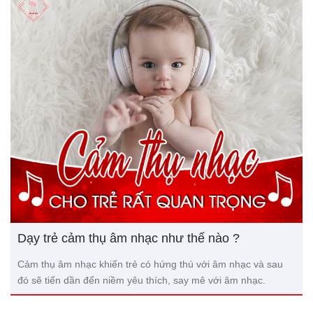
Dạy trẻ cảm thụ âm nhạc như thế nào ?
Cảm thụ âm nhạc khiến trẻ có hứng thú với âm nhạc và sau
đó sẽ tiến dần đến niềm yêu thích, say mê với âm nhạc.