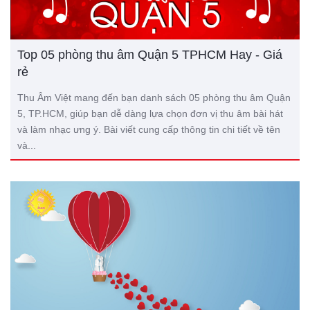
Top 05 phòng thu âm Quận 5 TPHCM Hay - Giá
rẻ
Thu Âm Việt mang đến bạn danh sách 05 phòng thu âm Quận
5, TP.HCM, giúp bạn dễ dàng lựa chọn đơn vị thu âm bài hát
và làm nhạc ưng ý. Bài viết cung cấp thông tin chi tiết về tên
và...