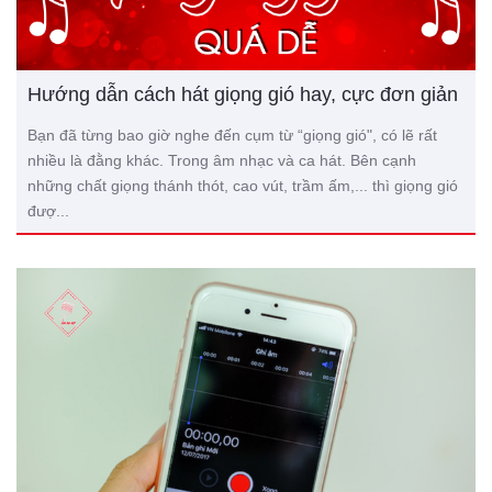
Hướng dẫn cách hát giọng gió hay, cực đơn giản
Bạn đã từng bao giờ nghe đến cụm từ “giọng gió", có lẽ rất
nhiều là đằng khác. Trong âm nhạc và ca hát. Bên cạnh
những chất giọng thánh thót, cao vút, trầm ấm,... thì giọng gió
đượ...