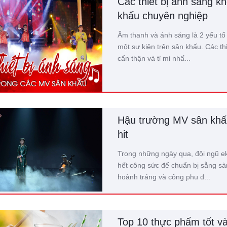
Các thiết bị ánh sáng k
khấu chuyên nghiệp
Âm thanh và ánh sáng là 2 yếu tố
một sự kiện trên sân khấu. Các t
cẩn thận và tỉ mỉ nhấ...
Hậu trường MV sân khấu
hit
Trong những ngày qua, đội ngũ eki
hết công sức để chuẩn bị sẵng s
hoành tráng và công phu đ...
Top 10 thực phẩm tốt và