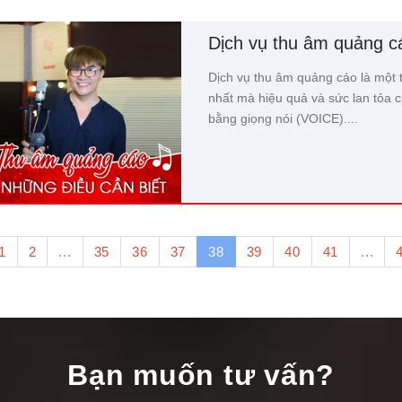
Dịch vụ thu âm quảng c
Dịch vụ thu âm quảng cáo là một 
nhất mà hiệu quả và sức lan tỏa c
bằng giọng nói (VOICE)....
1
2
...
35
36
37
38
39
40
41
...
Bạn muốn tư vấn?