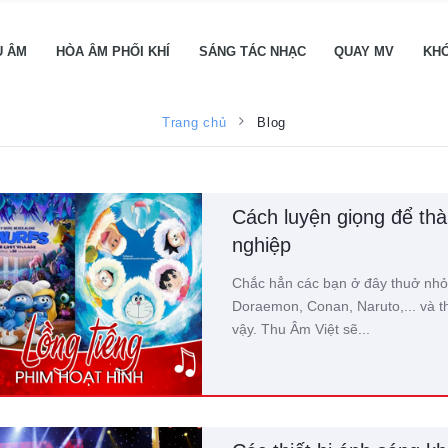
U ÂM
HÒA ÂM PHỐI KHÍ
SÁNG TÁC NHẠC
QUAY MV
KH
Blog
Trang chủ
Cách luyện giọng để thà
nghiệp
Chắc hẳn các bạn ở đây thuở nhỏ a
Doraemon, Conan, Naruto,... và th
vậy. Thu Âm Việt sẽ...