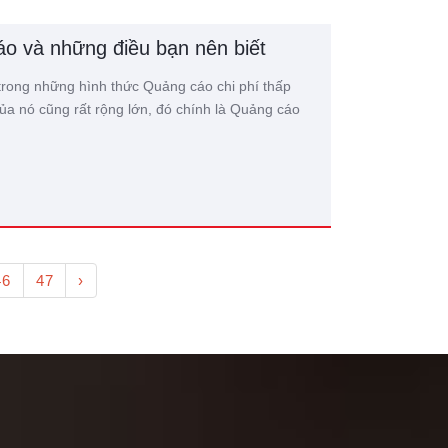
áo và những điều bạn nên biết
trong những hình thức Quảng cáo chi phí thấp
ủa nó cũng rất rộng lớn, đó chính là Quảng cáo
46
47
›