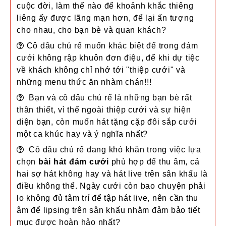
cuộc đời, l
àm thế nào để khoảnh khắc thiêng
liêng ấy được lãng mạn hơn, để lại ấn tượng
cho nhau, cho bạn bè và quan khách?
Cô dâu chú rể muốn khác biệt để trong đám
cưới không rập khuôn đơn điệu, để khi dự tiệc
về khách không chỉ nhớ tới "thiệp cưới" và
những menu thức ăn nhàm chán!!!
Bạn và cô dâu chú rể là những bạn bè rất
thân thiết, vì thế ngoài thiệp cưới và sự hiện
diện bạn, còn muốn hát tặng cặp đôi sắp cưới
một ca khúc hay và ý nghĩa nhất?
Cô dâu chú rể đang khó khăn trong việc lựa
chọn
bài hát đám cưới
phù hợp để thu âm, cả
hai sợ hát không hay và hát live trên sân khấu là
điều không thể. Ngày cưới còn bao chuyện phải
lo không đủ tâm trí để tập hát live, nên cần thu
âm để lipsing trên sân khấu nhằm đảm bảo tiết
mục được hoàn hảo nhất?