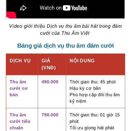
Video giới thiệu Dịch vụ thu âm bài hát trong đám
cưới của Thu Âm Việt
Bảng giá dịch vụ thu âm đám cưới
DỊCH VỤ
GIÁ
NỘI DUNG
(VNĐ)
Thu âm
490.000
Thời gian thu: 45 phút
cưới cơ
Hậu kỳ cơ bản
bản
Phù hợp cặp đôi thu âm
kỷ niệm
Thu âm
790.000
Thời gian thu: 01 giờ 15
cưới tiêu
phút
chuẩn
Tối ưu giọng hát phát