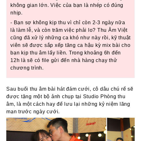
không gian lớn. Việc của bạn là nhép có đúng
nhịp.
- Bạn sợ không kịp thu vì chỉ còn 2-3 ngày nữa
là làm lễ, và còn trăm việc phải lo? Thu Âm Việt
cũng đã xử lý những ca khó như này rồi, kỹ thuật
viên sẽ được sắp xếp tăng ca hậu kỳ mix bài cho
bạn kịp thu âm lấy liền. Trong khoảng 6h đến
12h là sẽ có file gửi đến nhà hàng chạy thử
chương trình.
Sau buổi thu âm bài hát đám c
ưới, cô dâu chú rể
sẽ
được tặng một bộ ảnh chụp tại Studio Phòng thu
âm, là một cách hay để lưu lại những kỷ niệm lãng
mạn trước ngày cưới.