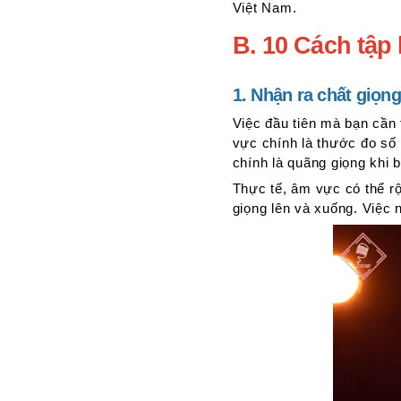
Việt Nam.
Hướng
dẫn
B. 10 Cách tập
cách
tập
1. Nhận ra chất giọn
lấy
hơi
Việc đầu tiên mà bạn cần
5.
vực chính là thước đo số
Tập
chính là quãng giọng khi 
hát
Thực tế, âm vực có thể r
theo
giọng lên và xuống. Việc 
gam
từ
thấp
đến
cao
từ
cao
đến
thấp
6.