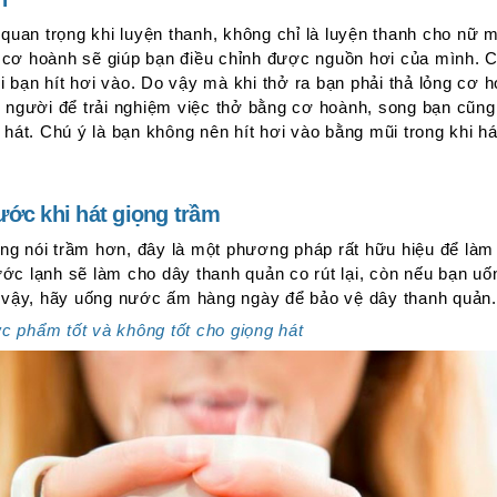
 quan trọng khi luyện thanh, không chỉ là luyện thanh cho nữ 
 cơ hoành sẽ giúp bạn điều chỉnh được nguồn hơi của mình.
hi bạn hít hơi vào. Do vậy mà khi thở ra bạn phải thả lỏng cơ 
m người để trải nghiệm việc thở bằng cơ hoành, song bạn cũn
 hát. Chú ý là bạn không nên hít hơi vào bằng mũi trong khi há
ớc khi hát giọng trầm
g nói trầm hơn, đây là một phương pháp rất hữu hiệu để làm 
ớc lạnh sẽ làm cho dây thanh quản co rút lại, còn nếu bạn u
ì vậy, hãy uống nước ấm hàng ngày để bảo vệ dây thanh quản.
 phẩm tốt và không tốt cho giọng hát