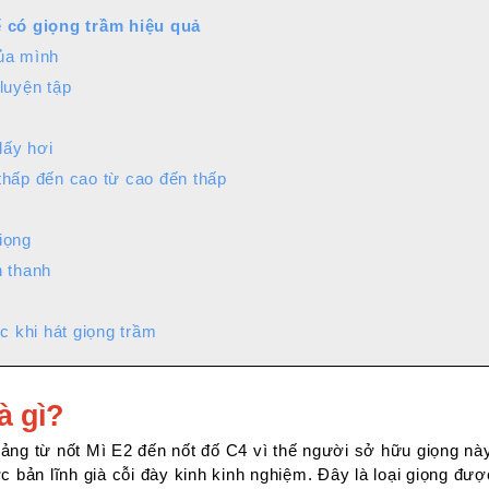
ể có giọng trầm hiệu quả
của mình
 luyện tập
lấy hơi
thấp đến cao từ cao đến thấp
iọng
n thanh
 khi hát giọng trầm
à gì?
ảng từ nốt Mì E2 đến nốt đố C4 vì thế người sở hữu giọng nà
c bản lĩnh già cỗi đày kinh kinh nghiệm. Đây là loại giọng đư