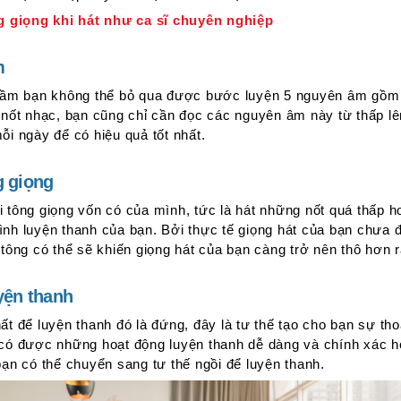
 giọng khi hát như ca sĩ chuyên nghiệp
m
trầm bạn không thể bỏ qua được bước luyện 5 nguyên âm gồm a
 nốt nhạc, bạn cũng chỉ cần đọc các nguyên âm này từ thấp lê
ỗi ngày để có hiệu quả tốt nhất.
g giọng
 tông giọng vốn có của mình, tức là hát những nốt quá thấp h
nh luyện thanh của bạn. Bởi thực tế giọng hát của bạn chưa 
 tông có thể sẽ khiến giọng hát của bạn càng trở nên thô hơn r
uyện thanh
t để luyện thanh đó là đứng, đây là tư thế tạo cho bạn sự tho
 có được những hoạt động luyện thanh dễ dàng và chính xác 
bạn có thể chuyển sang tư thế ngồi để luyện thanh.