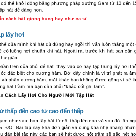
 có thể khởi động bằng phương pháp xướng Gam từ 10 đến 15
ập hát dễ dàng hơn.
 cách hát giọng bụng hay như ca sĩ
p lấy hơi
thế của mình khi hát dù đứng hay ngồi thì vẫn luôn thẳng một
ẽ có luồng hơi chuẩn khi hát. Ngoài ra, trước khi hát bạn cần 
 thư giãn.
hần trên của phổi để hát, thay vào đó hãy tập trung lấy hơi th
c đặc biệt cho xương hàm. Bởi đây chính là vị trí phát ra âm 
ng và phần xương hàm, mặt khác bạn không được gồng vì sẽ l
ọng hát trầm mà bạn cần phải “khắc cốt ghi tâm”.
 Cách Lấy Hơi Cho Người Mới Tập Hát
từ thấp đến cao từ cao đến thấp
gam như sau; bạn tập hát từ nốt thấp lên cao và sau đó tập ngư
 ĐỐ” Bài tập này khá đơn giản và cũng khá nhẹ nhàng nhưng
u đặn bài tập này các bạn sẽ hát được nốt trầm sẽ sắc nét hơ