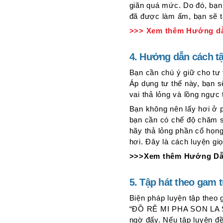
giãn quá mức. Do đó, bạn
hoành
đã được làm ấm, bạn sẽ t
10.
>>> Xem thêm Hướng dẫn
Uống
nước
ấm
4. Hướng dẫn cách tậ
trước
Bạn cần chú ý giữ cho tư 
khi
Áp dụng tư thế này, bạn s
hát
vai thả lỏng và lồng ngực
giọng
trầm
Bạn không nên lấy hơi ở p
bạn cần có chế độ chăm só
hãy thả lỏng phần cổ họ
hơi. Đây là cách luyện gi
>>>Xem thêm Hướng Dẫn
5. Tập hát theo gam 
Biện pháp luyện tập theo 
“ĐỒ RÊ MI PHA SON LA SI
ngờ đấy. Nếu tập luyện đề