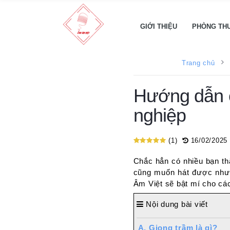
Nội
GIỚI THIỆU
PHÒNG TH
dung
bài
viết
Trang chủ
A.
Giọng
Hướng dẫn c
trầm
nghiệp
là
gì?
B.
(1)
16/02/2025
10
Cách
Chắc hẳn có nhiều bạn th
tập
cũng muốn hát được như 
luyện
Âm Việt sẽ bật mí cho các
để
có
Nội dung bài viết
giọng
trầm
A. Giọng trầm là gì?