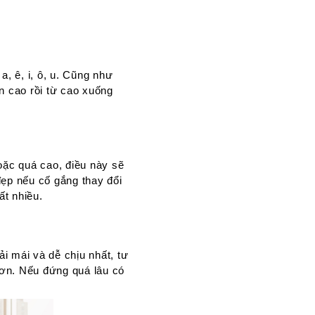
, ê, i, ô, u. Cũng như
n cao rồi từ cao xuống
oặc quá cao, điều này sẽ
đẹp nếu cố gắng thay đổi
ất nhiều.
ải mái và dễ chịu nhất, tư
hơn. Nếu đứng quá lâu có