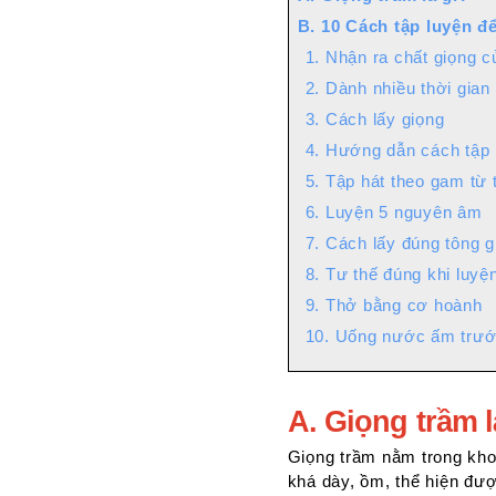
hiệu
B. 10 Cách tập luyện đ
quả
1.
1. Nhận ra chất giọng 
Nhận
2. Dành nhiều thời gian
ra
3. Cách lấy giọng
chất
giọng
4. Hướng dẫn cách tập 
của
5. Tập hát theo gam từ 
mình
6. Luyện 5 nguyên âm
2.
7. Cách lấy đúng tông g
Dành
nhiều
8. Tư thế đúng khi luyệ
thời
9. Thở bằng cơ hoành
gian
10. Uống nước ấm trước
luyện
tập
3.
A. Giọng trầm l
Cách
lấy
Giọng trầm nằm trong kho
giọng
khá dày, ồm, thể hiện đượ
4.