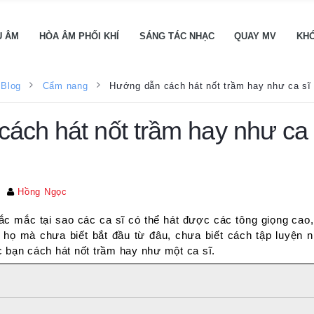
U ÂM
HÒA ÂM PHỐI KHÍ
SÁNG TÁC NHẠC
QUAY MV
KH
Hướng dẫn cách hát nốt trầm hay như ca sĩ
Blog
Cẩm nang
ách hát nốt trầm hay như ca 
Hồng Ngọc
ắc mắc tại sao các ca sĩ có thể hát được các tông giọng cao
họ mà chưa biết bắt đầu từ đâu, chưa biết cách tập luyện 
 bạn cách hát nốt trầm hay như một ca sĩ.