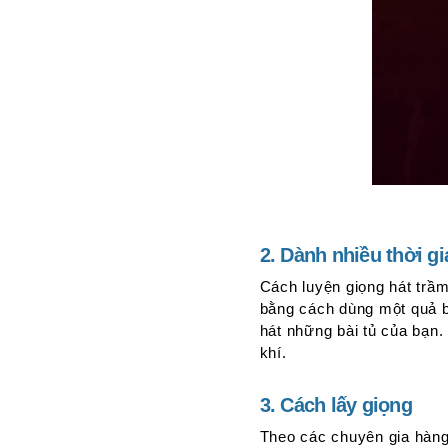
Luyện
5
nguyên
âm
7.
Cách
lấy
đúng
tông
giọng
8.
Tư
2. Dành nhiều thời g
thế
Cách luyện giọng hát trầm
đúng
bằng cách dùng một quả bó
khi
hát những bài tủ của bạn.
luyện
khí.
thanh
9.
Thở
3. Cách lấy giọng
bằng
Theo các chuyên gia hàng
cơ