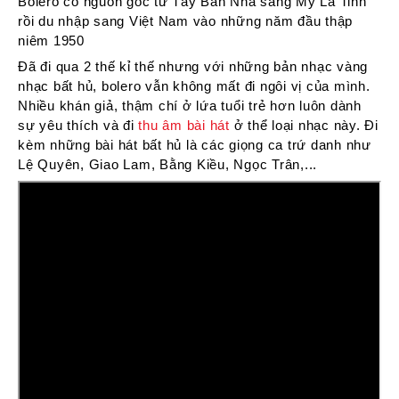
Bolero có nguồn gốc từ Tây Ban Nha sang Mỹ La Tinh
rồi du nhập sang Việt Nam vào những năm đầu thập
niêm 1950
Đã đi qua 2 thế kỉ thế nhưng với những bản nhạc vàng
nhạc bất hủ, bolero vẫn không mất đi ngôi vị của mình.
Nhiều khán giả, thậm chí ở lứa tuổi trẻ hơn luôn dành
sự yêu thích và đi
thu âm bài hát
ở thể loại nhạc này. Đi
kèm những bài hát bất hủ là các giọng ca trứ danh như
Lệ Quyên, Giao Lam, Bằng Kiều, Ngọc Trân,...