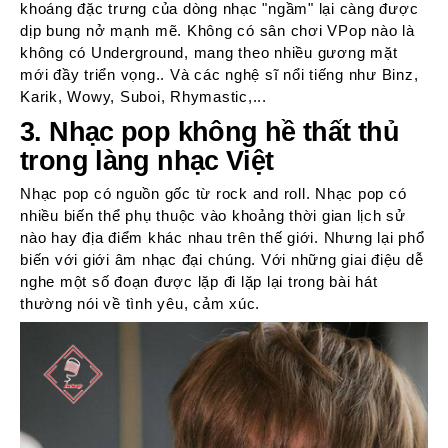
khoáng đặc trưng của dòng nhạc "ngầm" lại càng được
dịp bung nở mạnh mẽ. Không có sân chơi VPop nào là
không có Underground, mang theo nhiều gương mặt
mới đầy triển vọng.. Và các nghệ sĩ nổi tiếng như Binz,
Karik, Wowy, Suboi, Rhymastic,...
3. Nhạc pop không hề thất thủ
trong làng nhạc Việt
Nhạc pop có nguồn gốc từ rock and roll. Nhạc pop có
nhiều biến thể phụ thuộc vào khoảng thời gian lịch sử
nào hay địa điểm khác nhau trên thế giới. Nhưng lại phổ
biến với giới âm nhạc đại chúng. Với những giai điệu dễ
nghe một số đoạn được lặp đi lặp lại trong bài hát
thường nói về tình yêu, cảm xúc.