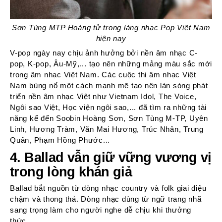
Sơn Tùng MTP Hoàng tử trong làng nhạc Pop Việt Nam
hiện nay
V-pop ngày nay chịu ảnh hưởng bởi nền âm nhạc C-
pop, K-pop, Âu-Mỹ,... tạo nên những mảng màu sắc mới
trong âm nhạc Việt Nam. Các cuộc thi âm nhạc Việt
Nam bùng nổ một cách mạnh mẽ tạo nên làn sóng phát
triển nền âm nhạc Việt như Vietnam Idol, The Voice,
Ngôi sao Việt, Học viện ngôi sao,... đã tìm ra những tài
năng kể đến Soobin Hoàng Sơn, Sơn Tùng M-TP, Uyên
Linh, Hương Tràm, Văn Mai Hương, Trúc Nhân, Trung
Quân, Phạm Hồng Phước...
4. Ballad vẫn giữ vững vương vị
trong lòng khán giả
Ballad bắt nguồn từ dòng nhạc country và folk giai điệu
chậm và thong thả. Dòng nhạc dùng từ ngữ trang nhã
sang trọng làm cho người nghe dễ chịu khi thưởng
thức.